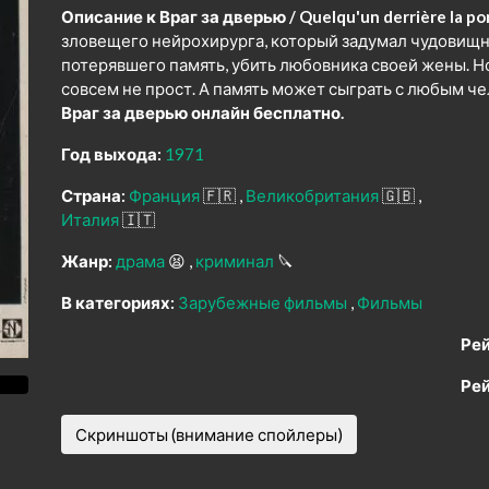
Описание к Враг за дверью / Quelqu'un derrière la po
зловещего нейрохирурга, который задумал чудовищно
потерявшего память, убить любовника своей жены. Но
совсем не прост. А память может сыграть с любым 
Враг за дверью онлайн бесплатно.
Год выхода:
1971
Страна:
Франция
🇫🇷
Великобритания
🇬🇧
Италия
🇮🇹
Жанр:
драма
😫
криминал
🔪
В категориях:
Зарубежные фильмы
Фильмы
Рей
Рей
Скриншоты (внимание спойлеры)