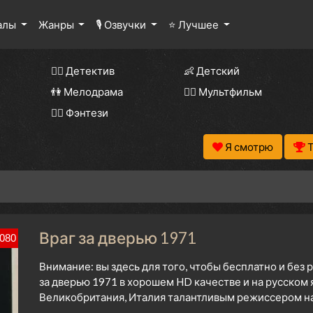
алы
Жанры
🎙 Озвучки
⭐ Лучшее
🕵️‍♂️ Детектив
👶 Детский
👫 Мелодрама
🧚‍♀️ Мультфильм
🧝‍♂️ Фэнтези
Я смотрю
Враг за дверью 1971
080
Внимание: вы здесь для того, чтобы бесплатно и без
за дверью 1971 в хорошем HD качестве и на русском
Великобритания, Италия талантливым режиссером нач