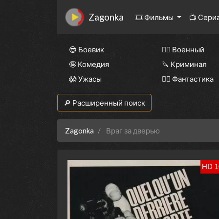
Zagonka
🎞 Фильмы
📺 Сери
😎 Боевик
👨‍✈️ Военный
🤪 Комедия
🔪 Криминал
😱 Ужасы
🧙‍♀️ Фантастика
🔎 Расширенный поиск
Zagonka
Враг за дверью
HD 1