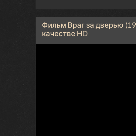
Фильм Враг за дверью (19
качестве HD