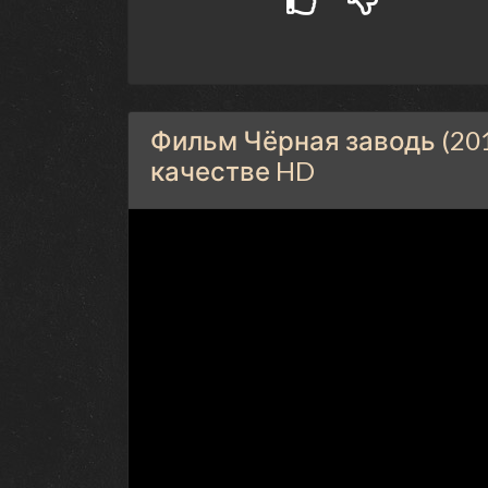
Фильм Чёрная заводь (201
качестве HD