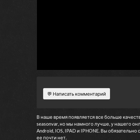
💬 Написать комментарий
В наше время появляется все больше качеств
seasonvar, но мы намного лучше, у нашего о
Android, IOS, IPAD и IPHONE. Вы обязательно
ее почти нет.