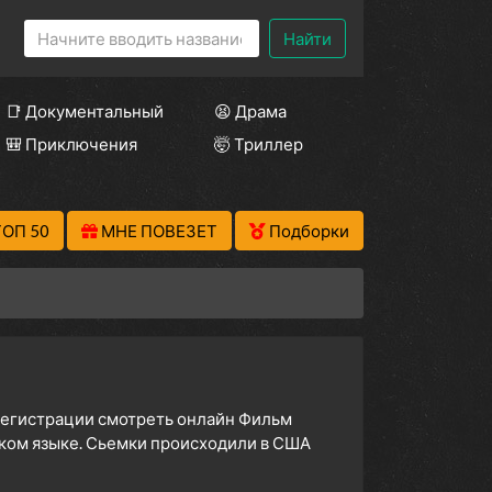
Найти
📑 Документальный
😫 Драма
🎒 Приключения
🤯 Триллер
ТОП 50
МНЕ ПОВЕЗЕТ
Подборки
 регистрации смотреть онлайн Фильм
ском языке. Сьемки происходили в США