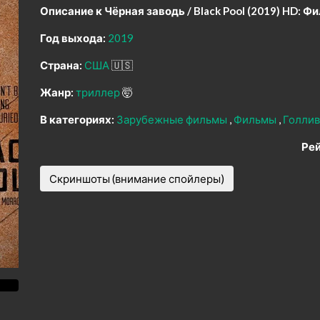
Описание к Чёрная заводь / Black Pool (2019) HD:
Фи
Год выхода:
2019
Страна:
США
🇺🇸
Жанр:
триллер
🤯
В категориях:
Зарубежные фильмы
Фильмы
Голли
Рей
Скриншоты (внимание спойлеры)