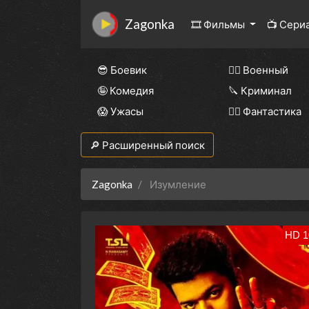
Zagonka
🎞 Фильмы
📺 Сери
😎 Боевик
👨‍✈️ Военный
🤪 Комедия
🔪 Криминал
😱 Ужасы
🧙‍♀️ Фантастика
🔎 Расширенный поиск
Zagonka
Изумление
HD 1