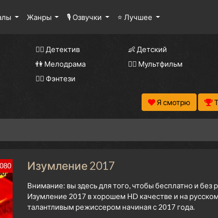
алы
Жанры
🎙 Озвучки
⭐ Лучшее
🕵️‍♂️ Детектив
👶 Детский
👫 Мелодрама
🧚‍♀️ Мультфильм
🧝‍♂️ Фэнтези
Я смотрю
Изумление 2017
080
Внимание: вы здесь для того, чтобы бесплатно и без
Изумление 2017 в хорошем HD качестве и на русском
талантливым режиссером начиная с 2017 года.