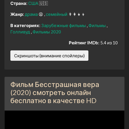
Страна:
США
🇺🇸
Жанр:
драма
😫
семейный
👨‍👩‍👧‍👦
В категориях:
Зарубежные фильмы
Фильмы
Голливуд
Фильмы 2020
Рейтинг IMDb:
5.4 из 10
Скриншоты (внимание спойлеры)
Фильм Бесстрашная вера
(2020) смотреть онлайн
бесплатно в качестве HD