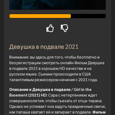
Девушка в подвале 2021
Внимание: вы здесь для того, чтобы бесплатно и
без регистрации смотреть онлайн Фильм Девушка
в подвале 2021 в хорошем HD качестве и на
русском языке. Сьемки происходили в США
талантливым режиссером начиная с 2021 года.
Описание к Девушка в подвале / Girl in the
Basement (2021) HD:
Сара с нетерпением ждет
совершеннолетия, чтобы съехать от отца-тирана.
Однако не успевает она задуть праздничные свечи,
как папаша хватает её и запирает в подвале.
Фильм