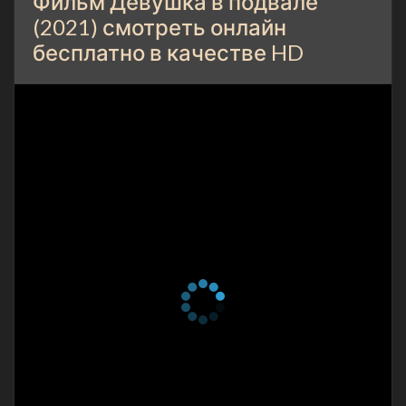
Фильм Девушка в подвале
(2021) смотреть онлайн
бесплатно в качестве HD