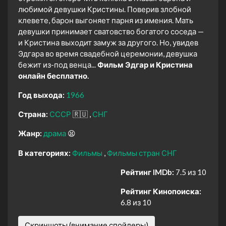
любимой девушки Кристины. Поверив злобной
клевете, барон выгоняет парня из имения. Мать
девушки принимает сватовство богатого соседа —
и Кристина выходит замуж за другого. Но, увидев
Эдгара во время свадебной церемонии, девушка
бежит из-под венца...
Фильм Эдгар и Кристина
онлайн бесплатно.
Год выхода:
1966
Страна:
СССР
🇷🇺
СНГ
Жанр:
драма
😫
В категориях:
Фильмы
Фильмы стран СНГ
Рейтинг IMDb:
7.5 из 10
Рейтинг Кинопоиска:
6.8 из 10
Скриншоты (внимание спойлеры)