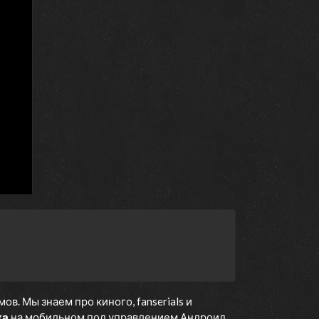
. Мы знаем про киного, fanserials и
ка
на мобильном под управлением Андроид,