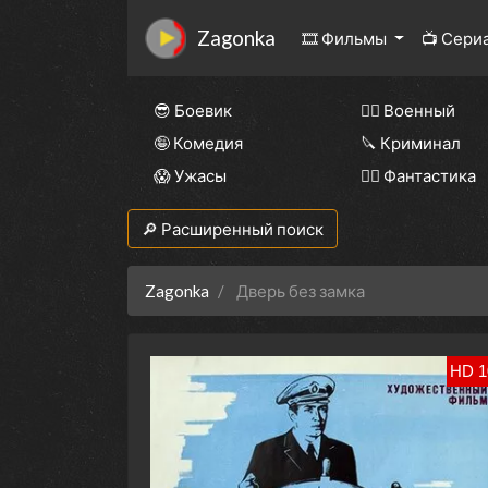
Zagonka
🎞 Фильмы
📺 Сери
😎 Боевик
👨‍✈️ Военный
🤪 Комедия
🔪 Криминал
😱 Ужасы
🧙‍♀️ Фантастика
🔎 Расширенный поиск
Zagonka
Дверь без замка
HD 1