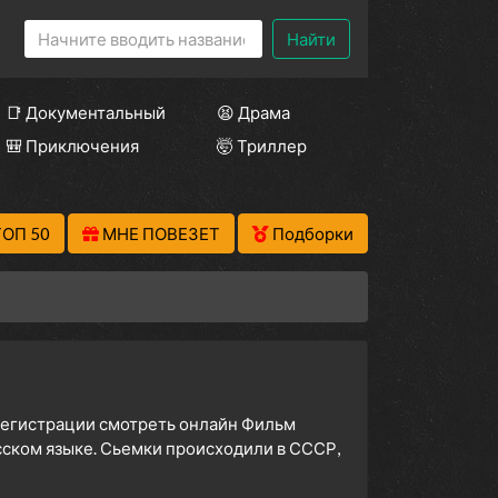
Найти
📑 Документальный
😫 Драма
🎒 Приключения
🤯 Триллер
ТОП 50
МНЕ ПОВЕЗЕТ
Подборки
 регистрации смотреть онлайн Фильм
усском языке. Сьемки происходили в СССР,