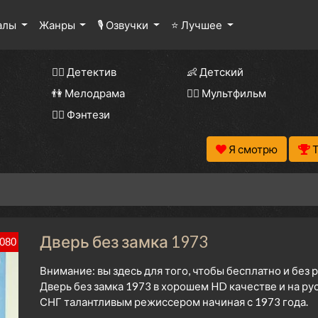
алы
Жанры
🎙 Озвучки
⭐ Лучшее
🕵️‍♂️ Детектив
👶 Детский
👫 Мелодрама
🧚‍♀️ Мультфильм
🧝‍♂️ Фэнтези
Я смотрю
Дверь без замка 1973
080
Внимание: вы здесь для того, чтобы бесплатно и без
Дверь без замка 1973 в хорошем HD качестве и на р
СНГ талантливым режиссером начиная с 1973 года.