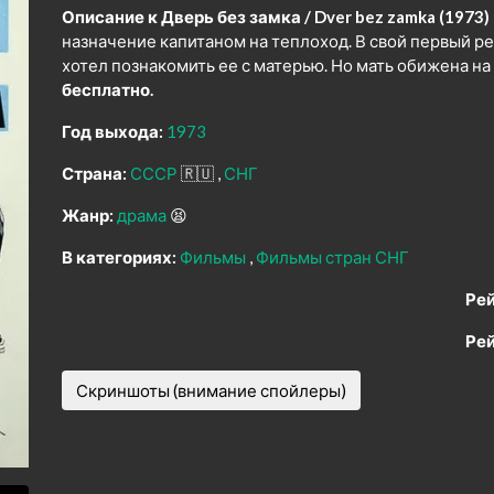
Описание к Дверь без замка / Dver bez zamka (1973)
назначение капитаном на теплоход. В свой первый ре
хотел познакомить ее с матерью. Но мать обижена на 
бесплатно.
Год выхода:
1973
Страна:
СССР
🇷🇺
СНГ
Жанр:
драма
😫
В категориях:
Фильмы
Фильмы стран СНГ
Рей
Рей
Скриншоты (внимание спойлеры)