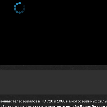
енных телесериалов в HD 720 и 1080 и многосерийных фильмов
нлайн кинотеатра вы можете
смотреть онлайн Дверь без зам