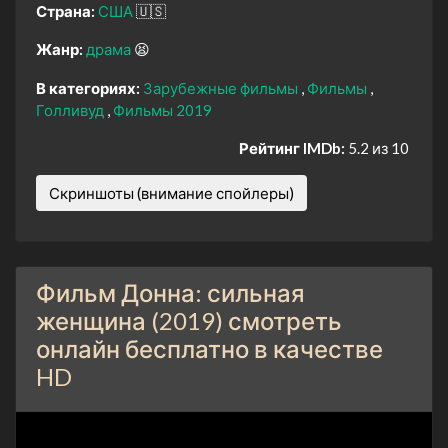
Страна:
США
🇺🇸
Жанр:
драма
😫
В категориях:
Зарубежные фильмы
Фильмы
Голливуд
Фильмы 2019
Рейтинг IMDb:
5.2 из 10
Скриншоты (внимание спойлеры)
Фильм Донна: сильная
женщина (2019) смотреть
онлайн бесплатно в качестве
HD