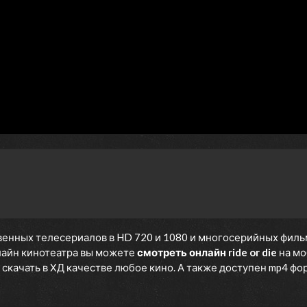
енных телесериалов в HD 720 и 1080 и многосерийных фильмов
нлайн кинотеатра вы можете
смотреть онлайн ride or die
на мо
скачать в ХД качестве любое кино. А также доступен mp4 форм