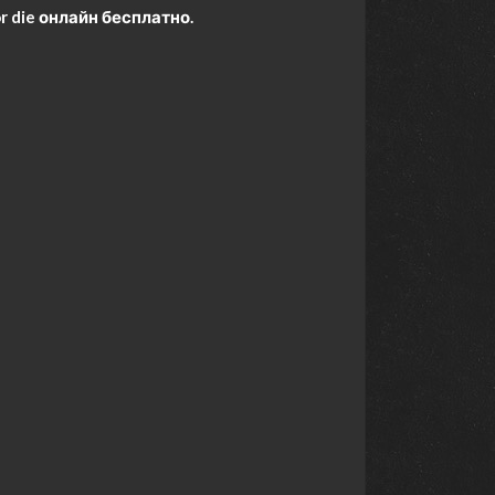
r die онлайн бесплатно.