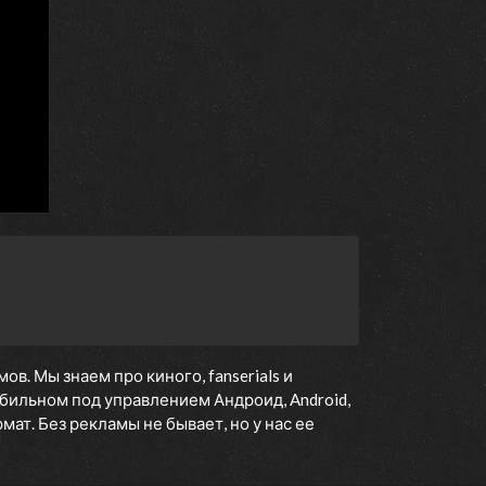
. Мы знаем про киного, fanserials и
бильном под управлением Андроид, Android,
ат. Без рекламы не бывает, но у нас ее