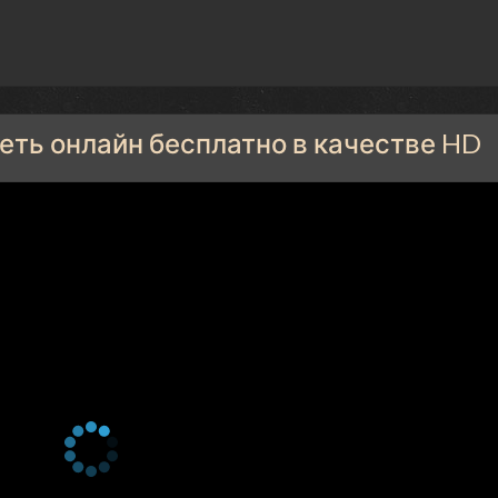
треть онлайн бесплатно в качестве HD