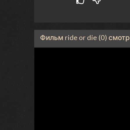
Фильм ride or die (0) смо