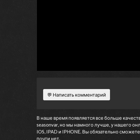
💬 Написать комментарий
В наше время появляется все больше качеств
seasonvar, но мы намного лучше, у нашего о
IOS, IPAD и IPHONE. Вы обязательно сможете 
почти нет.