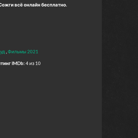
ожги всё онлайн бесплатно.
вуд
Фильмы 2021
тинг IMDb:
4 из 10