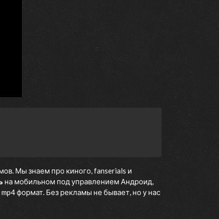
. Мы знаем про киного, fanserials и
ь
на мобильном под управлением Андроид,
 mp4 формат. Без рекламы не бывает, но у нас