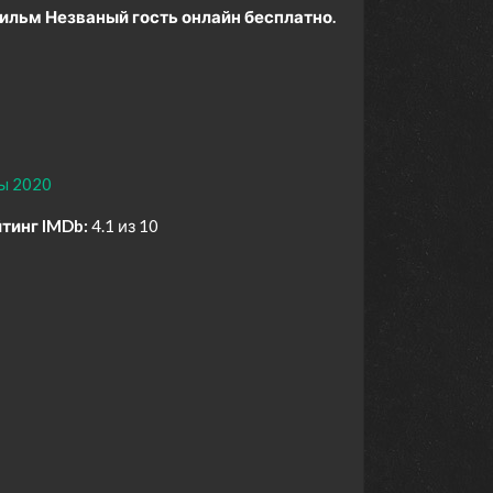
ильм Незваный гость онлайн бесплатно.
ы 2020
тинг IMDb:
4.1 из 10