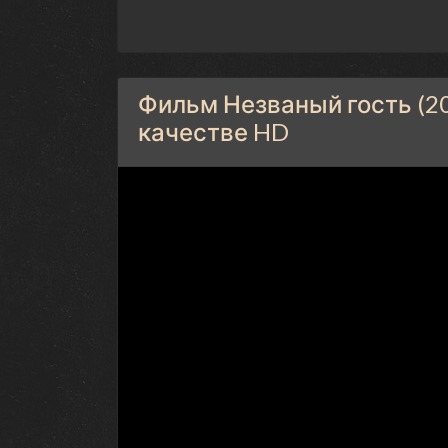
Фильм Незваный гость (20
качестве HD