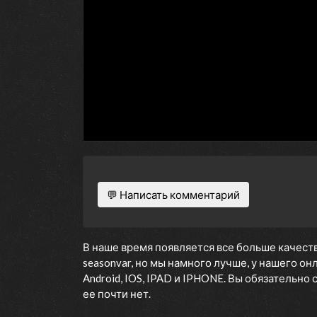
💬 Написать комментарий
В наше время появляется все больше качеств
seasonvar, но мы намного лучше, у нашего о
Android, IOS, IPAD и IPHONE. Вы обязательно
ее почти нет.