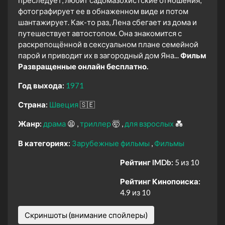
преследует, любит садомазохистские отношения,
фотографирует ее в обнаженном виде и потом
шантажирует. Как-то раз, Лена сбегает из дома и
путешествует автостопом. Она знакомится с
раскрепощённой в сексуальном плане семейной
парой и приводит их в загородный дом Яна...
Фильм
Развращенные онлайн бесплатно.
Год выхода:
1971
Страна:
Швеция
🇸🇪
Жанр:
драма
😫
триллер
🤯
для взрослых
💑
В категориях:
Зарубежные фильмы
Фильмы
Рейтинг IMDb:
5 из 10
Рейтинг Кинопоиска:
4.9 из 10
Скриншоты (внимание спойлеры)