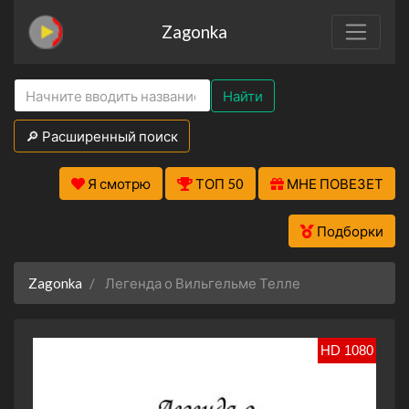
Zagonka
Найти
🔎 Расширенный поиск
Я смотрю
ТОП 50
МНЕ ПОВЕЗЕТ
Подборки
Zagonka
Легенда о Вильгельме Телле
HD 1080