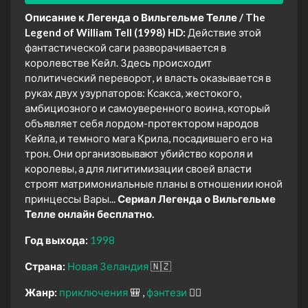
Описание к Легенда о Вильгельме Телле / The
Legend of William Tell (1998) HD:
Действие этой
фантастической саги разворачивается в
королевстве Кейл. Здесь происходит
политический переворот, и власть оказывается в
руках двух узурпаторов: Ксакса, жестокого,
амбициозного и самоуверенного воина, который
объявляет себя лордом-протектором народов
Кейла, и темного мага Крила, посадившего его на
трон. Они организовывают убийство короля и
королевы, а для лигитимизации своей власти
строят матримониальные планы в отношении юной
принцессы Вары...
Сериал Легенда о Вильгельме
Телле онлайн бесплатно.
Год выхода:
1998
Страна:
Новая Зеландия
🇳🇿
Жанр:
приключения
🎒
фэнтези
🧝‍♂️