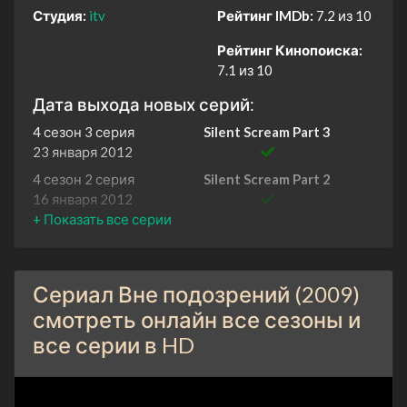
Студия:
itv
Рейтинг IMDb:
7.2 из 10
Рейтинг Кинопоиска:
7.1 из 10
Дата выхода новых серий:
4 сезон 3 серия
Silent Scream Part 3
23 января 2012
4 сезон 2 серия
Silent Scream Part 2
16 января 2012
4 сезон 1 серия
Silent Scream Part 1
9 января 2012
3 сезон 3 серия
Deadly Intent Part 3
Сериал Вне подозрений (2009)
5 января 2011
смотреть онлайн все сезоны и
3 сезон 2 серия
Deadly Intent Part 2
все серии в HD
4 января 2011
3 сезон 1 серия
Deadly Intent Part 1
3 января 2011