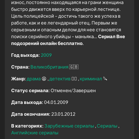
износ, постоянно находящаяся на грани женщина
быстро движется вверх по карьерной лестнице.
Цель полицейской – достичь такого же успеха в
работе, как и ее легендарный отец. Первым же
серьезным и опасным делом для нее становятся
поиски серийного убийцы – маньяка…
Сериал Вне
подозрений онлайн бесплатно.
Год выхода:
2009
Страна:
Великобритания
🇬🇧
Жанр:
драма
😫
детектив
🕵️‍♂️
криминал
🔪
Статус сериала:
Отменен/Завершен
Дата выхода:
04.01.2009
Дата окончания:
23.01.2012
В категориях:
Зарубежные сериалы
Сериалы
Английские сериалы