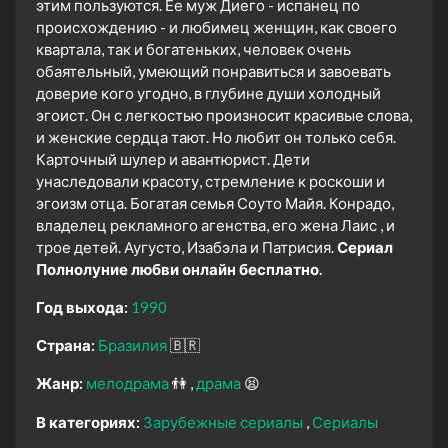
этим пользуются. Ее муж Диего - испанец по
происхождению - и любимец женщин, как своего
квартала, так и богатеньких, человек очень
обаятельный, умеющий понравиться и завоевать
доверие кого угодно, в глубине души холодный
эгоист. Он с легкостью произносит красивые слова,
и женские сердца тают. Но любит он только себя.
Карточный шулер и авантюрист. Дети
унаследовали красоту, стремление к роскоши и
эгоизм отца. Богатая семья Соуто Майя. Конрадо,
владелец рекламного агенства, его жена Лаис , и
трое детей. Аугусто, Изабэла и Патрисия.
Сериал
Полнолуние любви онлайн бесплатно.
Год выхода:
1990
Страна:
Бразилия
🇧🇷
Жанр:
мелодрама
👫
драма
😫
В категориях:
Зарубежные сериалы
Сериалы