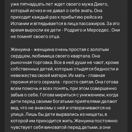
уже пятнадцать лет ждет своего мужа Диего,
который исчез и не давал о себе знать. Она
приходит каждый раз к прибытию рейса из
Испании и вглядывается в лица пассажиров. За это
время выросли ее дети - Родриго и Мерседес . Они
не помнят своего отца.
Женуина - женщина очень простая с золотым
сердцем, любимица своего квартала. Она
рыночная торговка. Все в ней души не чают, кроме
собственных детей, которые стыдятся бедности и
невежества своей матери. Их мать - главная
героиня этого сериала - просто святая. Она готова
всем помочь и всех понять, при этом совершенно
забыв о себе. Готова мириться с унижением, когда
дети перед своими богатыми приятелями делают
вид, что не знакомы с ней и отворачиваются на
улице. Лишь бы дети вырвались из нищеты, в
которой им приходится жить. Женуина постоянно
чувствует себя виноватой перед детьми, а они