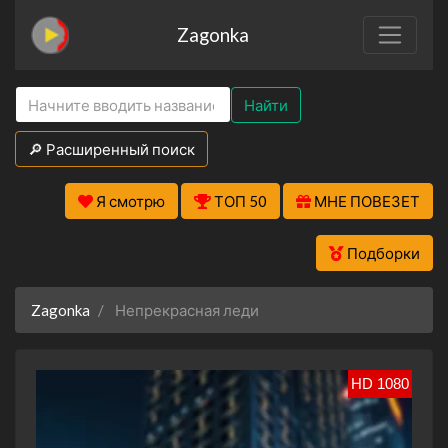
Zagonka
Найти
🔎 Расширенный поиск
Я смотрю
ТОП 50
МНЕ ПОВЕЗЕТ
Подборки
Zagonka
Непрекрасная леди
HD 1080