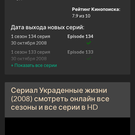
Рейтинг Кинопоиска:
7.9 из 10
Дата выхода новых серий:
1 сезон 134 серия
Episode 134
30 октября 2008
1 сезон 133 серия
Episode 133
30 октября 2008
1 сезон 132 серия
Episode 132
29 октября 2008
1 сезон 131 серия
Episode #1.131
Сериал Украденные жизни
1 января 2008
(2008) смотреть онлайн все
1 сезон 130 серия
Episode #1.130
сезоны и все серии в HD
1 января 2008
1 сезон 129 серия
Episode #1.129
1 января 2008
1 сезон 128 серия
Episode #1.128