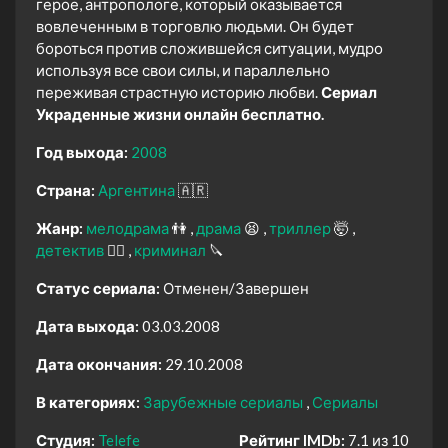
герое, антропологе, который оказывается
вовлеченным в торговлю людьми. Он будет
бороться против сложившейся ситуации, мудро
используя все свои силы, и параллельно
переживая страстную историю любви.
Сериал
Украденные жизни онлайн бесплатно.
Год выхода:
2008
Страна:
Аргентина
🇦🇷
Жанр:
мелодрама
👫
драма
😫
триллер
🤯
детектив
🕵️‍♂️
криминал
🔪
Статус сериала:
Отменен/Завершен
Дата выхода:
03.03.2008
Дата окончания:
29.10.2008
В категориях:
Зарубежные сериалы
Сериалы
Студия:
Telefe
Рейтинг IMDb:
7.1 из 10