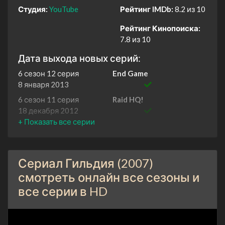
Студия:
YouTube
Рейтинг IMDb:
8.2 из 10
Рейтинг Кинопоиска:
7.8 из 10
Дата выхода новых серий:
6 сезон 12 серия
End Game
8 января 2013
6 сезон 11 серия
Raid HQ!
18 декабря 2012
6 сезон 10 серия
Tipping Points
11 декабря 2012
6 сезон 9 серия
The Case of the Game
Сериал Гильдия (2007)
Leak
4 декабря 2012
смотреть онлайн все сезоны и
все серии в HD
6 сезон 8 серия
Dialogue Options
27 ноября 2012
6 сезон 7 серия
Occupy HQ