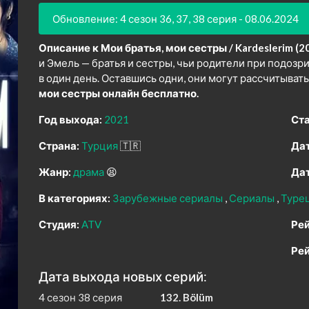
Обновление: 4 сезон 36, 37, 38 серия - 08.06.2024
Описание к Мои братья, мои сестры / Kardeslerim (2
и Эмель — братья и сестры, чьи родители при подоз
в один день. Оставшись одни, они могут рассчитывать
мои сестры онлайн бесплатно.
Год выхода:
2021
Ста
Страна:
Турция
🇹🇷
Дат
Жанр:
драма
😫
Дат
В категориях:
Зарубежные сериалы
Сериалы
Туре
Студия:
ATV
Рей
Рей
Дата выхода новых серий:
4 сезон 38 серия
132. Bölüm