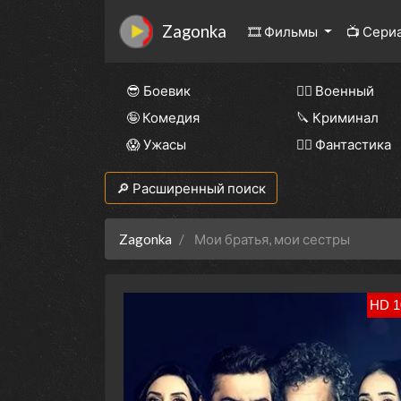
Zagonka
🎞 Фильмы
📺 Сери
😎 Боевик
👨‍✈️ Военный
🤪 Комедия
🔪 Криминал
😱 Ужасы
🧙‍♀️ Фантастика
🔎 Расширенный поиск
Zagonka
Мои братья, мои сестры
HD 1