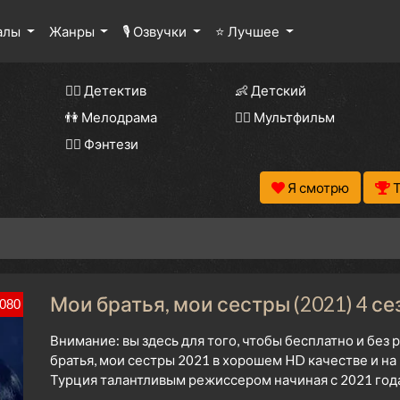
алы
Жанры
🎙 Озвучки
⭐ Лучшее
🕵️‍♂️ Детектив
👶 Детский
👫 Мелодрама
🧚‍♀️ Мультфильм
🧝‍♂️ Фэнтези
Я смотрю
Мои братья, мои сестры (2021) 4 се
080
Внимание: вы здесь для того, чтобы бесплатно и бе
братья, мои сестры 2021 в хорошем HD качестве и на
Турция талантливым режиссером начиная с 2021 года