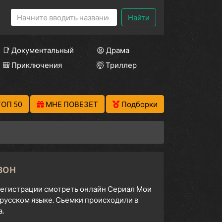
Найти
📑 Документальный
😫 Драма
🎒 Приключения
🤯 Триллер
ТОП 50
МНЕ ПОВЕЗЕТ
Подборки
зон
з регистрации смотреть онлайн Сериал Мои
 русском языке. Сьемки происходили в
.